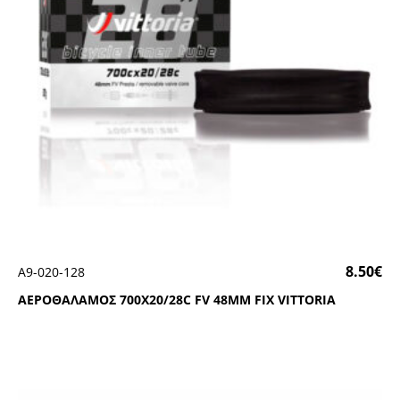
8.50
€
Α9-020-128
ΑΕΡΟΘΑΛΑΜΟΣ 700Χ20/28C FV 48ΜΜ FΙΧ VΙΤΤΟRΙΑ