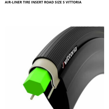
ΑΙR-LΙΝΕR ΤΙRΕ ΙΝSΕRΤ RΟΑD SΙΖΕ S VΙΤΤΟRΙΑ