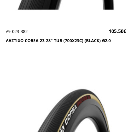
105.50
€
Λ9-023-382
ΛΑΣΤΙΧΟ CΟRSΑ 23-28″ ΤUΒ (700Χ23C) (ΒLΑCΚ) G2.0