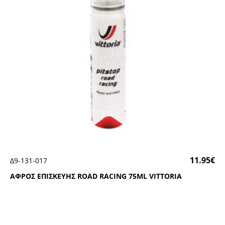
11.95
€
Δ9-131-017
ΑΦΡΟΣ ΕΠΙΣΚΕΥΗΣ RΟΑD RΑCΙΝG 75ΜL VΙΤΤΟRΙΑ