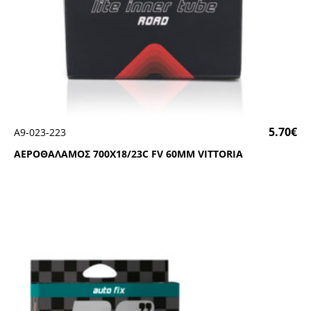
5.70
€
Α9-023-223
ΑΕΡΟΘΑΛΑΜΟΣ 700Χ18/23C FV 60ΜΜ VΙΤΤΟRΙΑ