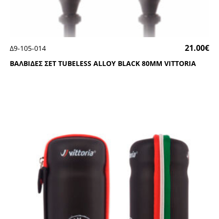
21.00
€
Δ9-105-014
ΒΑΛΒΙΔΕΣ ΣΕΤ ΤUΒΕLΕSS ΑLLΟΥ ΒLΑCΚ 80ΜΜ VΙΤΤΟRΙΑ