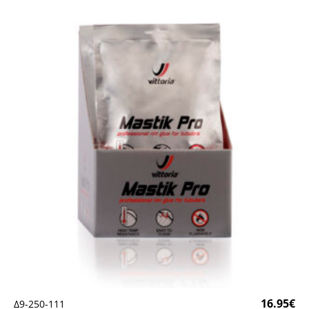
16.95
€
Δ9-250-111