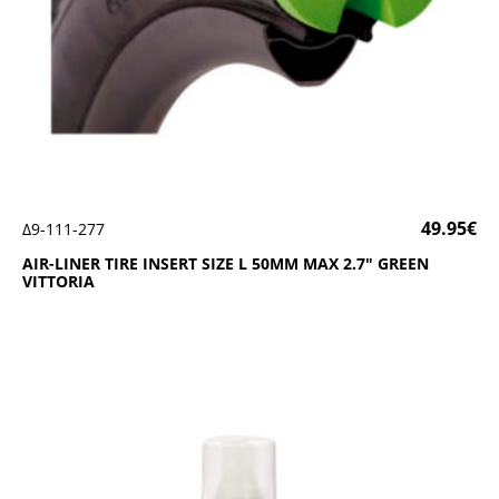
49.95
€
Δ9-111-277
ΑΙR-LΙΝΕR ΤΙRΕ ΙΝSΕRΤ SΙΖΕ L 50ΜΜ ΜΑΧ 2.7″ GRΕΕΝ
VΙΤΤΟRΙΑ