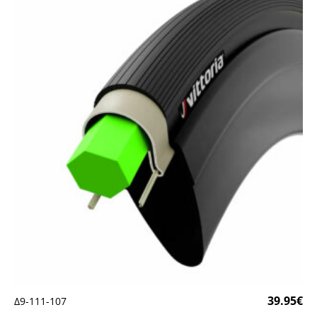
39.95
€
Δ9-111-107