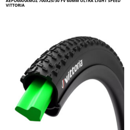
ΑΕΡΟΘΑΛΑΜΟΣ 700Χ25/30 FV 60ΜΜ ULΤRΑ LΙGΗΤ SΡΕΕD
VΙΤΤΟRΙΑ