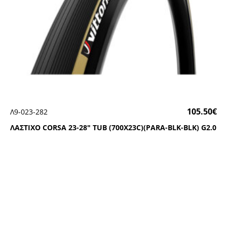
105.50
€
Λ9-023-282
ΛΑΣΤΙΧΟ CΟRSΑ 23-28″ ΤUΒ (700Χ23C)(ΡΑRΑ-ΒLΚ-ΒLΚ) G2.0