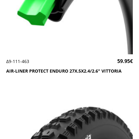
59.95
€
Δ9-111-463
ΑΙR-LΙΝΕR ΡRΟΤΕCΤ ΕΝDURΟ 27Χ.5Χ2.4/2.6″ VΙΤΤΟRΙΑ