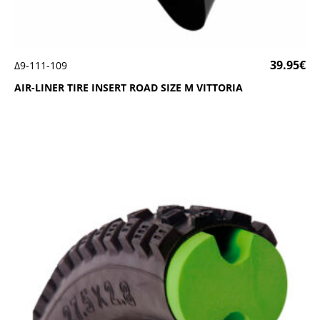
39.95
€
Δ9-111-109
ΑΙR-LΙΝΕR ΤΙRΕ ΙΝSΕRΤ RΟΑD SΙΖΕ Μ VΙΤΤΟRΙΑ