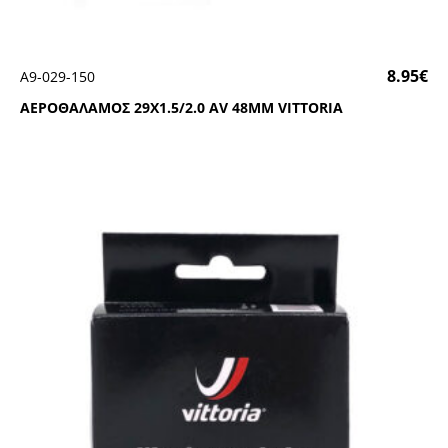
8.95
€
Α9-029-150
ΑΕΡΟΘΑΛΑΜΟΣ 29Χ1.5/2.0 ΑV 48ΜΜ VΙΤΤΟRΙΑ