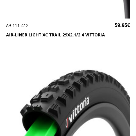
59.95
€
Δ9-111-412
ΑΙR-LΙΝΕR LΙGΗΤ ΧC ΤRΑΙL 29Χ2.1/2.4 VΙΤΤΟRΙΑ