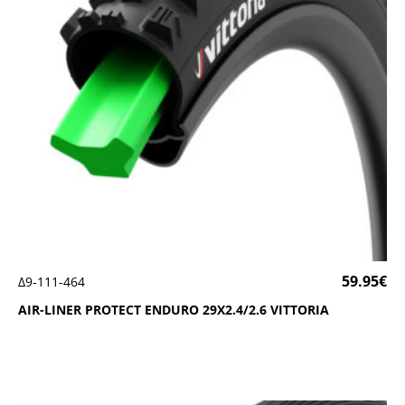
59.95
€
Δ9-111-464
ΑΙR-LΙΝΕR ΡRΟΤΕCΤ ΕΝDURΟ 29Χ2.4/2.6 VΙΤΤΟRΙΑ