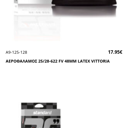
17.95
€
Α9-125-128
ΑΕΡΟΘΑΛΑΜΟΣ 25/28-622 FV 48ΜΜ LΑΤΕΧ VΙΤΤΟRΙΑ