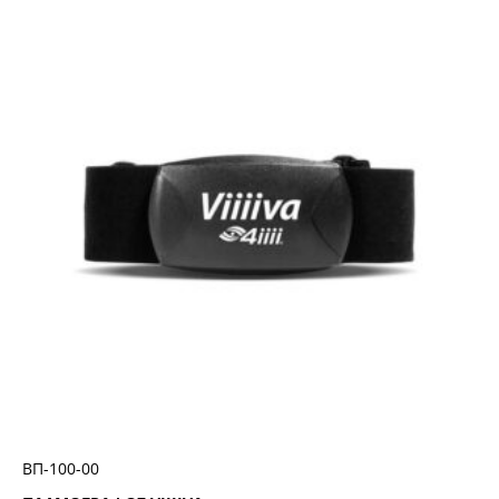
ΒΠ-100-00