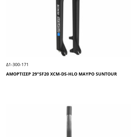
Δ1-300-171
ΑΜΟΡΤΙΣΕΡ 29″SF20 ΧCΜ-DS-ΗLΟ ΜΑΥΡΟ SUΝΤΟUR