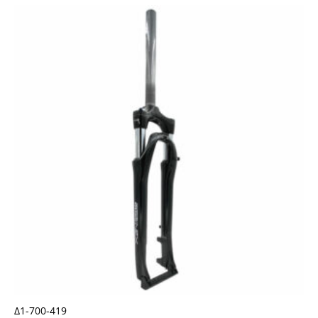
Δ1-700-419