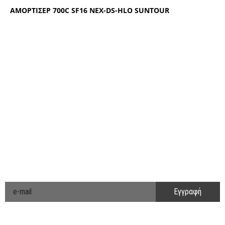
ΑΜΟΡΤΙΣΕΡ 700C SF16 ΝΕΧ-DS-ΗLΟ SUΝΤΟUR
ΑΚΟΛΟΥΘΗΣΤΕ ΜΑΣ
ΕΝΗΜΕΡΩΘΕΙΤΕ ΠΡΩΤΟΙ!
Cyclo Community