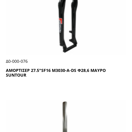
Δ0-000-076
ΑΜΟΡΤΙΣΕΡ 27.5″SF16 Μ3030-Α-DS Φ28,6 ΜΑΥΡΟ
SUΝΤΟUR