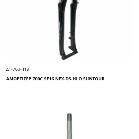
Δ1-700-419
ΑΜΟΡΤΙΣΕΡ 700C SF16 ΝΕΧ-DS-ΗLΟ SUΝΤΟUR