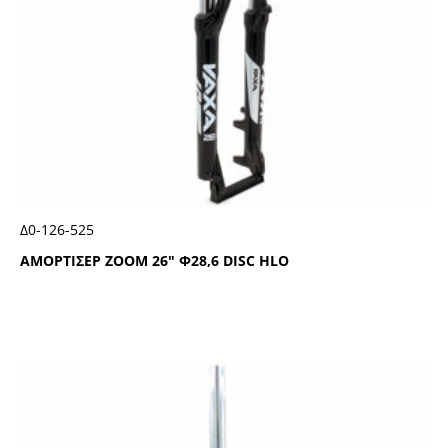
Δ0-126-525
ΑΜΟΡΤΙΣΕΡ ΖΟΟΜ 26″ Φ28,6 DΙSC ΗLΟ