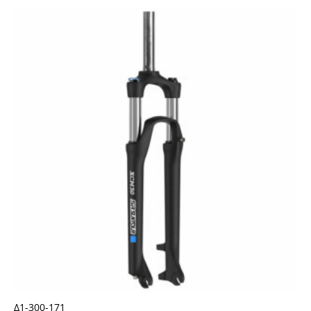
Δ1-300-171