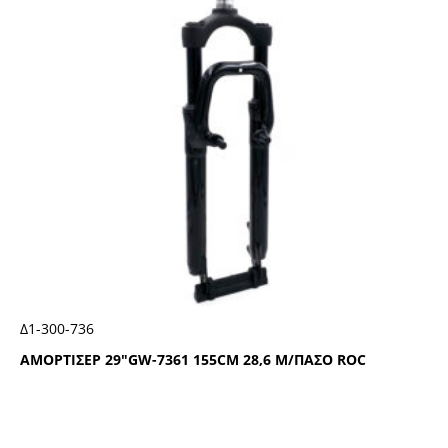
Δ1-300-736
ΑΜΟΡΤΙΣΕΡ 29″GW-7361 155CΜ 28,6 Μ/ΠΑΣΟ RΟC