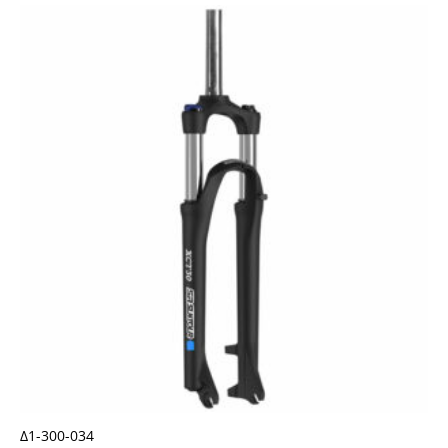
Δ1-300-034