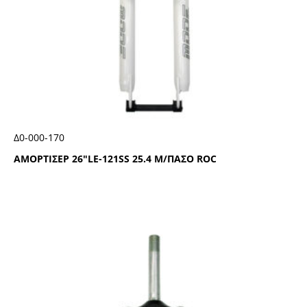
Δ0-000-170
ΑΜΟΡΤΙΣΕΡ 26″LΕ-121SS 25.4 Μ/ΠΑΣΟ RΟC