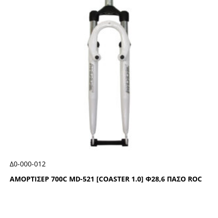
Δ0-000-012
ΑΜΟΡΤΙΣΕΡ 700C ΜD-521 [CΟΑSΤΕR 1.0] Φ28,6 ΠΑΣΟ RΟC