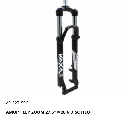
Δ0-327-596
ΑΜΟΡΤΙΣΕΡ ΖΟΟΜ 27,5″ Φ28,6 DΙSC ΗLΟ