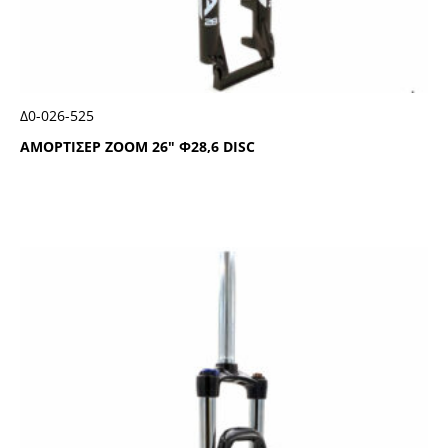
Δ0-026-525
ΑΜΟΡΤΙΣΕΡ ΖΟΟΜ 26″ Φ28,6 DΙSC