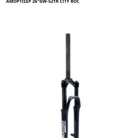
ΑΜΟΡΤΙΣΕΡ 26″GW-521R CΙΤΥ RΟC