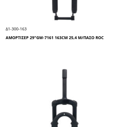
Δ1-300-163
ΑΜΟΡΤΙΣΕΡ 29″GW-7161 163CΜ 25,4 Μ/ΠΑΣΟ RΟC