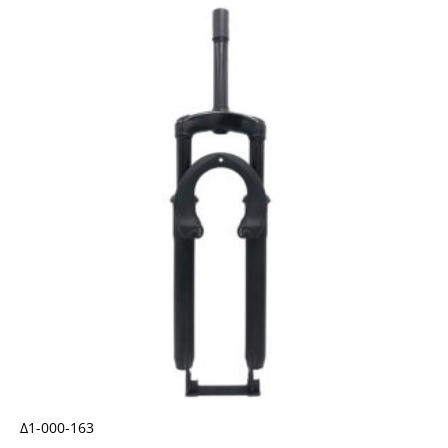
Δ1-000-163