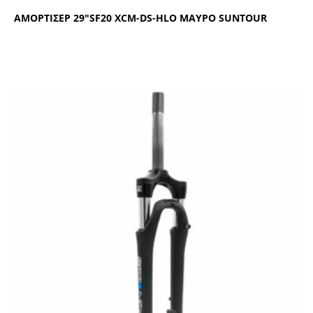
ΑΜΟΡΤΙΣΕΡ 29″SF20 ΧCΜ-DS-ΗLΟ ΜΑΥΡΟ SUΝΤΟUR