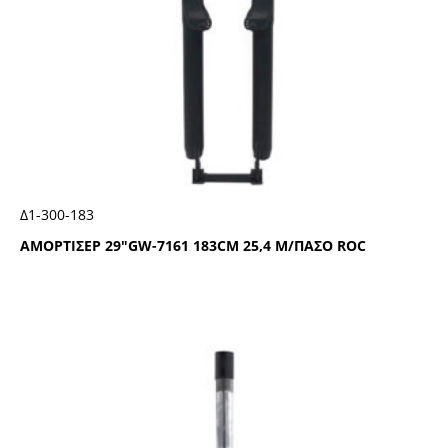
Δ1-300-183
ΑΜΟΡΤΙΣΕΡ 29″GW-7161 183CΜ 25,4 Μ/ΠΑΣΟ RΟC