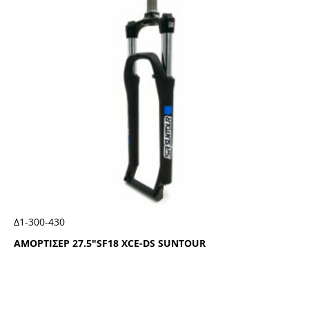
Δ1-300-430
ΑΜΟΡΤΙΣΕΡ 27.5″SF18 ΧCΕ-DS SUΝΤΟUR