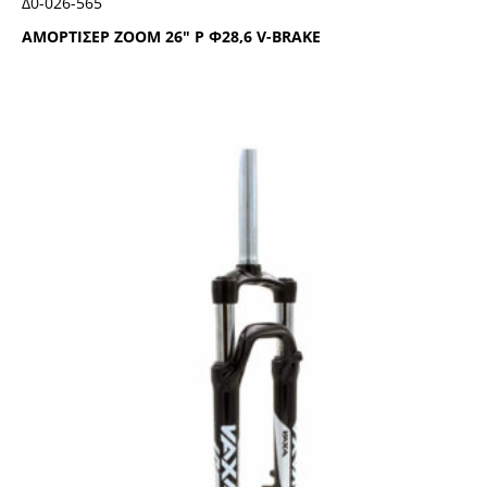
Δ0-026-565
ΑΜΟΡΤΙΣΕΡ ΖΟΟΜ 26″ Ρ Φ28,6 V-ΒRΑΚΕ