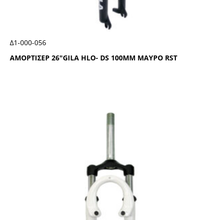
Δ1-000-056
ΑΜΟΡΤΙΣΕΡ 26″GΙLΑ ΗLΟ- DS 100ΜΜ ΜΑΥΡΟ RSΤ