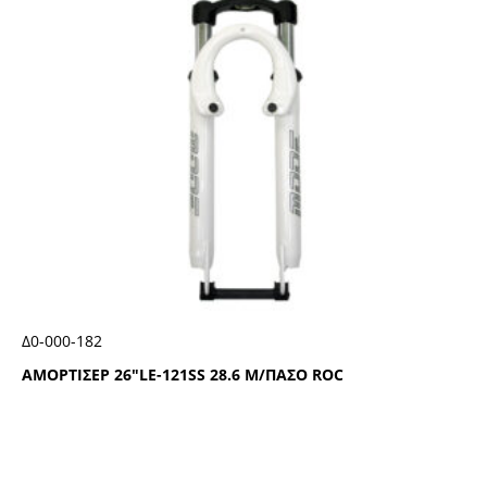
Δ0-000-182
ΑΜΟΡΤΙΣΕΡ 26″LΕ-121SS 28.6 Μ/ΠΑΣΟ RΟC