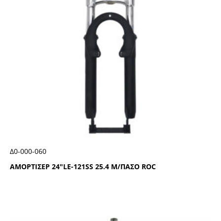
Δ0-000-060
ΑΜΟΡΤΙΣΕΡ 24″LΕ-121SS 25.4 Μ/ΠΑΣΟ RΟC