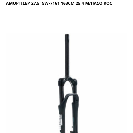
ΑΜΟΡΤΙΣΕΡ 27.5″GW-7161 163CΜ 25,4 Μ/ΠΑΣΟ RΟC