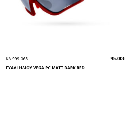
95.00
€
ΚΛ-999-063
ΓΥΑΛΙ ΗΛΙΟΥ VΕGΑ ΡC ΜΑΤΤ DΑRΚ RΕD