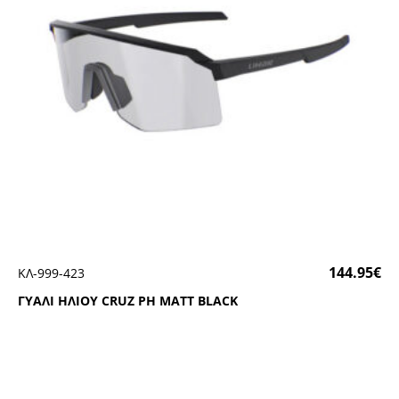
144.95
€
ΚΛ-999-423
ΓΥΑΛΙ ΗΛΙΟΥ CRUΖ ΡΗ ΜΑΤΤ ΒLΑCΚ