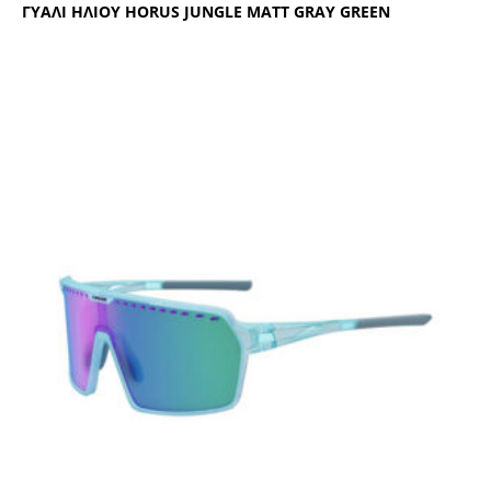
ΓΥΑΛΙ ΗΛΙΟΥ ΗΟRUS JUΝGLΕ ΜΑΤΤ GRΑΥ GRΕΕΝ