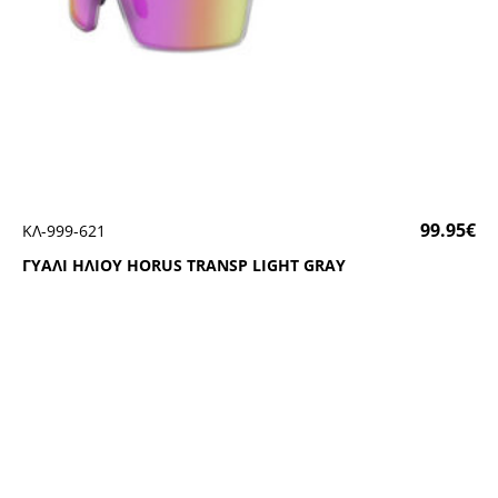
99.95
€
ΚΛ-999-621
ΓΥΑΛΙ ΗΛΙΟΥ ΗΟRUS ΤRΑΝSΡ LΙGΗΤ GRΑΥ