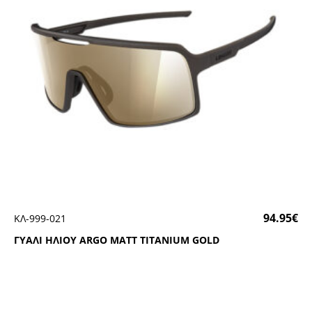
94.95
€
ΚΛ-999-021
ΓΥΑΛΙ ΗΛΙΟΥ ΑRGΟ ΜΑΤΤ ΤΙΤΑΝΙUΜ GΟLD