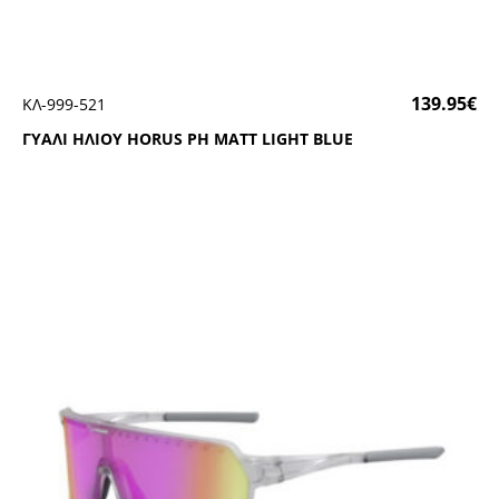
139.95
€
ΚΛ-999-521
ΓΥΑΛΙ ΗΛΙΟΥ ΗΟRUS ΡΗ ΜΑΤΤ LΙGΗΤ ΒLUΕ