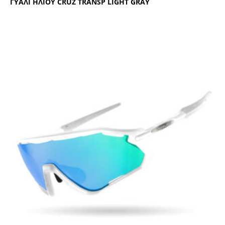
ΓΥΑΛΙ ΗΛΙΟΥ CRUΖ ΤRΑΝSΡ LΙGΗΤ GRΑΥ