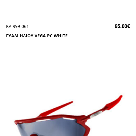
95.00
€
ΚΛ-999-061
ΓΥΑΛΙ ΗΛΙΟΥ VΕGΑ ΡC WΗΙΤΕ