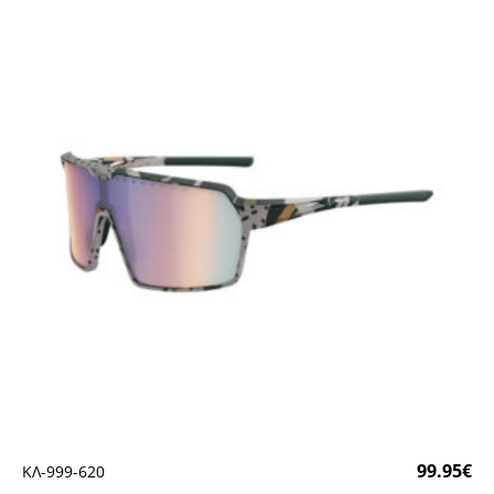
99.95
€
ΚΛ-999-620