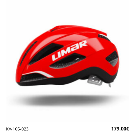
179.00
€
ΚΛ-105-023