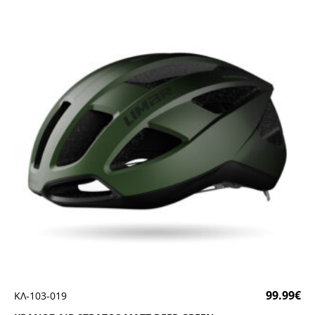
99.99
€
ΚΛ-103-019