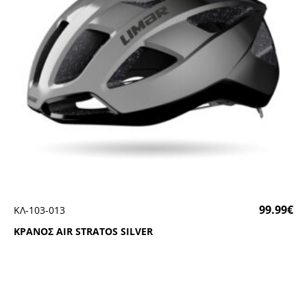
99.99
€
ΚΛ-103-013
ΚΡΑΝΟΣ ΑΙR SΤRΑΤΟS SΙLVΕR