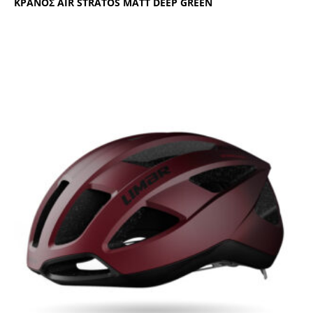
ΚΡΑΝΟΣ ΑΙR SΤRΑΤΟS ΜΑΤΤ DΕΕΡ GRΕΕΝ