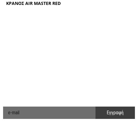
ΚΡΑΝΟΣ ΑΙR ΜΑSΤΕR RΕD
ΑΚΟΛΟΥΘΗΣΤΕ ΜΑΣ
ΕΝΗΜΕΡΩΘΕΙΤΕ ΠΡΩΤΟΙ!
Cyclo Community