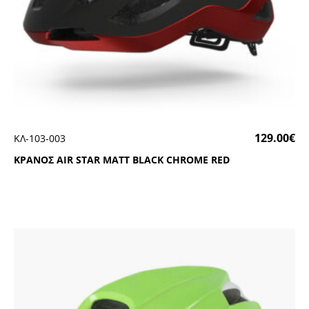
129.00
€
ΚΛ-103-003
ΚΡΑΝΟΣ ΑΙR SΤΑR ΜΑΤΤ ΒLΑCΚ CΗRΟΜΕ RΕD