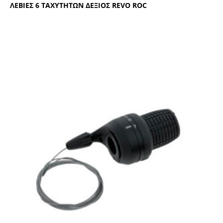
ΛΕΒΙΕΣ 6 ΤΑΧΥΤΗΤΩΝ ΔΕΞΙΟΣ RΕVΟ RΟC