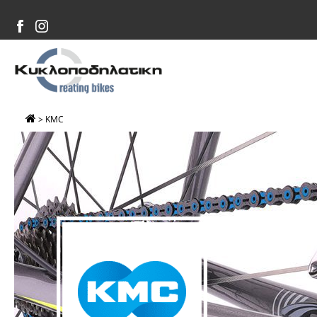
>
KMC