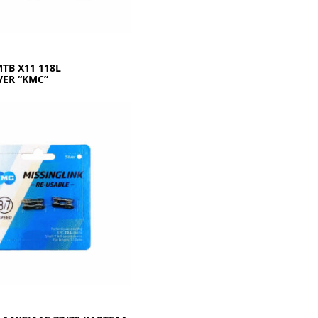
ΤΒ Χ11 118L
VΕR “ΚΜC”