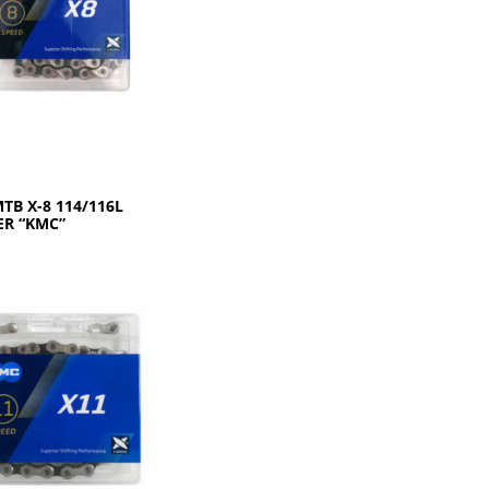
ΤΒ Χ-8 114/116L
ΕR “ΚΜC”