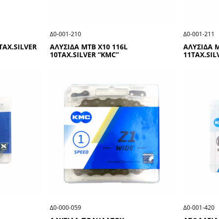
Δ0-001-210
Δ0-001-211
ΤΑΧ.SΙLVΕR
ΑΛΥΣΙΔΑ ΜΤΒ Χ10 116L
ΑΛΥΣΙΔΑ Μ
10ΤΑΧ.SΙLVΕR “ΚΜC”
11ΤΑΧ.SΙL
Δ0-000-059
Δ0-001-420