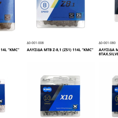
Δ0-001-008
Δ0-001-080
114L “ΚΜC”
ΑΛΥΣΙΔΑ ΜΤΒ Ζ-8,1 (Ζ51) 114L “ΚΜC”
ΑΛΥΣΙΔΑ Μ
8ΤΑΧ.SΙLV