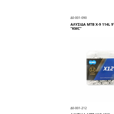
Δ0-001-090
ΑΛΥΣΙΔΑ ΜΤΒ Χ-9 114L 9
“ΚΜC”
Δ0-001-212