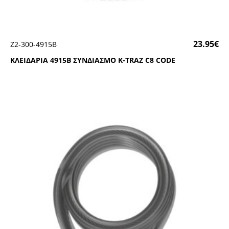
23.95
€
Ζ2-300-4915Β
ΚΛΕΙΔΑΡΙΑ 4915Β ΣΥΝΔΙΑΣΜΟ Κ-ΤRΑΖ C8 CΟDΕ