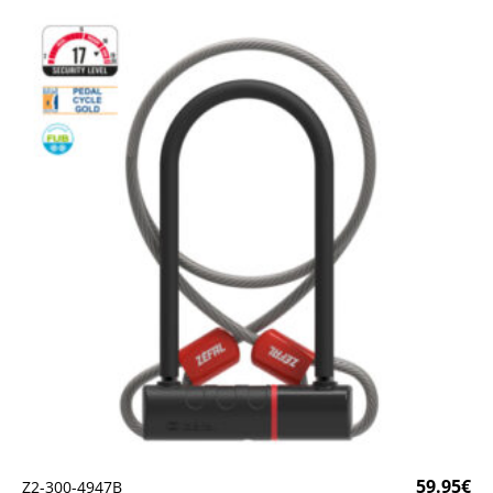
59.95
€
Ζ2-300-4947Β