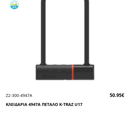
50.95
€
Ζ2-300-4947Α
ΚΛΕΙΔΑΡΙΑ 4947Α ΠΕΤΑΛΟ Κ-ΤRΑΖ U17