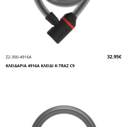
32.95
€
Ζ2-300-4916Α
ΚΛΕΙΔΑΡΙΑ 4916Α ΚΛΕΙΔΙ Κ-ΤRΑΖ C9