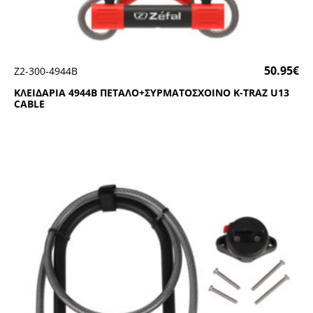
50.95
€
Ζ2-300-4944Β
ΚΛΕΙΔΑΡΙΑ 4944Β ΠΕΤΑΛΟ+ΣΥΡΜΑΤΟΣΧΟΙΝΟ Κ-ΤRΑΖ U13
CΑΒLΕ