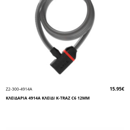
15.95
€
Ζ2-300-4914Α
ΚΛΕΙΔΑΡΙΑ 4914Α ΚΛΕΙΔΙ Κ-ΤRΑΖ C6 12ΜΜ