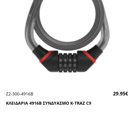
29.95
€
Ζ2-300-4916Β
ΚΛΕΙΔΑΡΙΑ 4916Β ΣΥΝΔΥΑΣΜΟ Κ-ΤRΑΖ C9