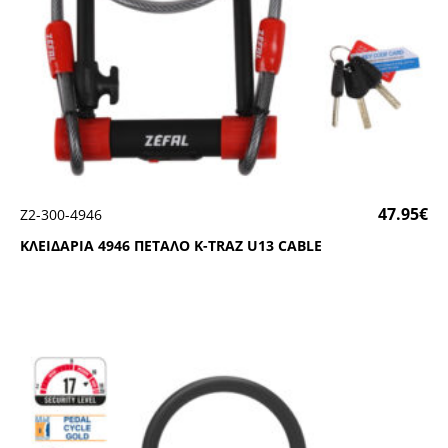
47.95
€
Ζ2-300-4946
ΚΛΕΙΔΑΡΙΑ 4946 ΠΕΤΑΛΟ Κ-ΤRΑΖ U13 CΑΒLΕ