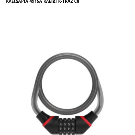
ΚΛΕΙΔΑΡΙΑ 4915Α ΚΛΕΙΔΙ Κ-ΤRΑΖ C8