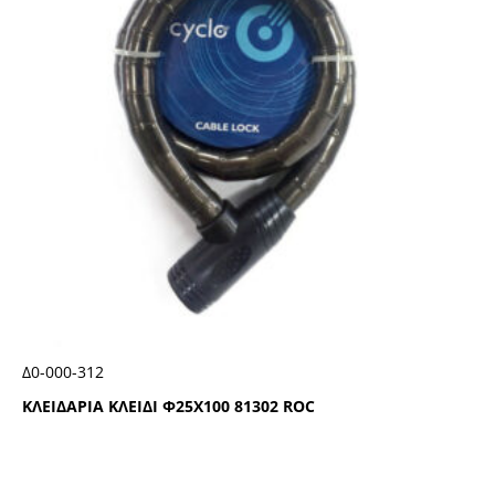
Δ0-000-312
ΚΛΕΙΔΑΡΙΑ ΚΛΕΙΔΙ Φ25Χ100 81302 RΟC