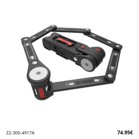
74.95
€
Ζ2-300-4917Α