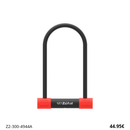
44.95
€
Ζ2-300-4944Α