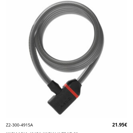
21.95
€
Ζ2-300-4915Α