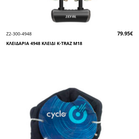
79.95
€
Ζ2-300-4948
ΚΛΕΙΔΑΡΙΑ 4948 ΚΛΕΙΔΙ Κ-ΤRΑΖ Μ18