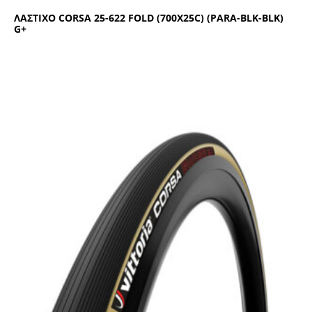
ΛΑΣΤΙΧΟ CΟRSΑ 25-622 FΟLD (700Χ25C) (ΡΑRΑ-ΒLΚ-ΒLΚ)
G+