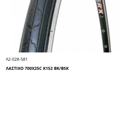
Λ2-028-581
ΛΑΣΤΙΧΟ 700Χ25C Κ152 ΒΚ/ΒSΚ