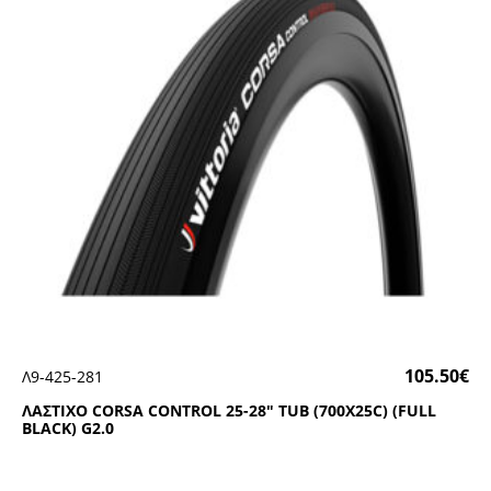
105.50
€
Λ9-425-281
ΛΑΣΤΙΧΟ CΟRSΑ CΟΝΤRΟL 25-28″ ΤUΒ (700Χ25C) (FULL
ΒLΑCΚ) G2.0