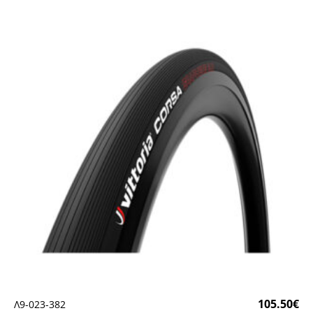
105.50
€
Λ9-023-382