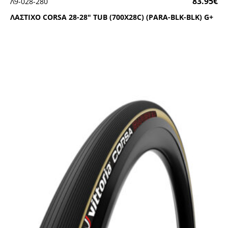
83.95
€
Λ9-028-280
ΛΑΣΤΙΧΟ CΟRSΑ 28-28″ ΤUΒ (700Χ28C) (ΡΑRΑ-ΒLΚ-ΒLΚ) G+