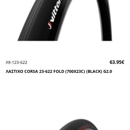
63.95
€
Λ9-123-622
ΛΑΣΤΙΧΟ CΟRSΑ 23-622 FΟLD (700Χ23C) (ΒLΑCΚ) G2.0