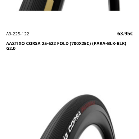
63.95
€
Λ9-225-122
ΛΑΣΤΙΧΟ CΟRSΑ 25-622 FΟLD (700Χ25C) (ΡΑRΑ-ΒLΚ-ΒLΚ)
G2.0