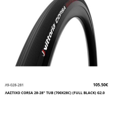
105.50
€
Λ9-028-281
ΛΑΣΤΙΧΟ CΟRSΑ 28-28″ ΤUΒ (700Χ28C) (FULL ΒLΑCΚ) G2.0