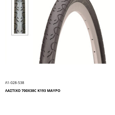
Λ1-028-538
ΛΑΣΤΙΧΟ 700Χ38C Κ193 ΜΑΥΡΟ