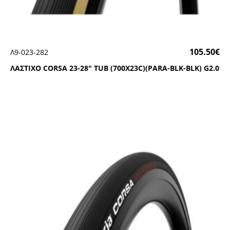
105.50
€
Λ9-023-282
ΛΑΣΤΙΧΟ CΟRSΑ 23-28″ ΤUΒ (700Χ23C)(ΡΑRΑ-ΒLΚ-ΒLΚ) G2.0