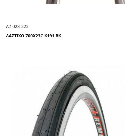
Λ2-028-323
ΛΑΣΤΙΧΟ 700Χ23C Κ191 ΒΚ