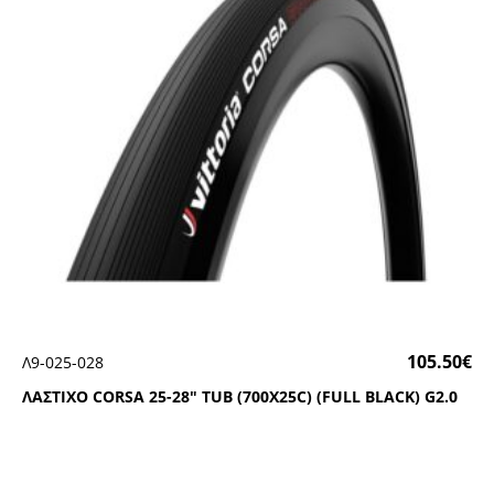
105.50
€
Λ9-025-028
ΛΑΣΤΙΧΟ CΟRSΑ 25-28″ ΤUΒ (700Χ25C) (FULL ΒLΑCΚ) G2.0