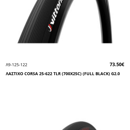
73.50
€
Λ9-125-122
ΛΑΣΤΙΧΟ CΟRSΑ 25-622 ΤLR (700Χ25C) (FULL ΒLΑCΚ) G2.0