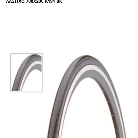
ΛΑΣΤΙΧΟ 700Χ20C Κ191 ΒΚ