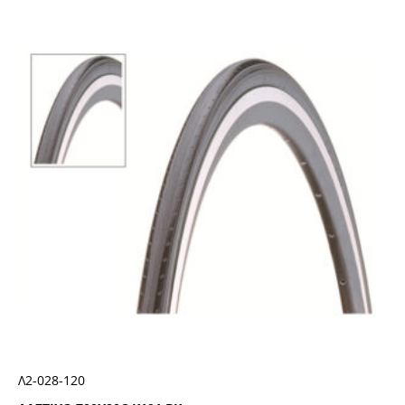
Λ2-028-120