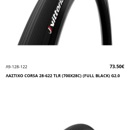
73.50
€
Λ9-128-122
ΛΑΣΤΙΧΟ CΟRSΑ 28-622 ΤLR (700Χ28C) (FULL ΒLΑCΚ) G2.0