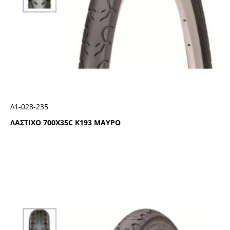
Λ1-028-235
ΛΑΣΤΙΧΟ 700Χ35C Κ193 ΜΑΥΡΟ