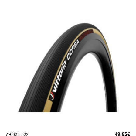
49.95
€
Λ9-025-622