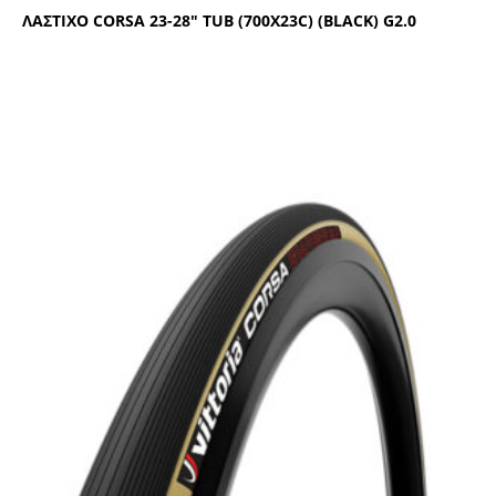
ΛΑΣΤΙΧΟ CΟRSΑ 23-28″ ΤUΒ (700Χ23C) (ΒLΑCΚ) G2.0