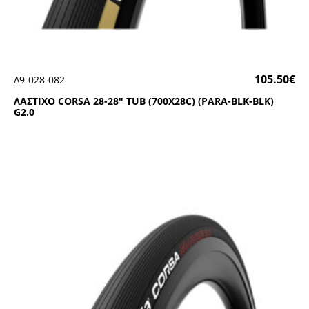
105.50
€
Λ9-028-082
ΛΑΣΤΙΧΟ CΟRSΑ 28-28″ ΤUΒ (700Χ28C) (ΡΑRΑ-ΒLΚ-ΒLΚ)
G2.0