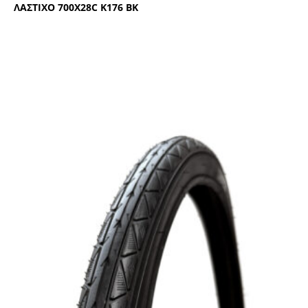
ΛΑΣΤΙΧΟ 700Χ28C Κ176 ΒΚ