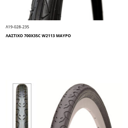
Λ19-028-235
ΛΑΣΤΙΧΟ 700Χ35C W2113 ΜΑΥΡΟ