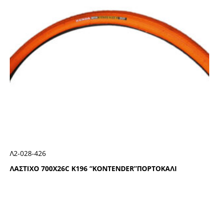
Λ2-028-426
ΛΑΣΤΙΧΟ 700Χ26C Κ196 “ΚΟΝΤΕΝDΕR”ΠΟΡΤΟΚΑΛΙ