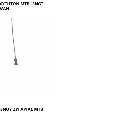
ΧΥΤΗΤΩΝ ΜΤΒ “SΝG”
ΙWΑΝ
ΕΝΟΥ ΖΥΓΑΡΙΑΣ ΜΤΒ