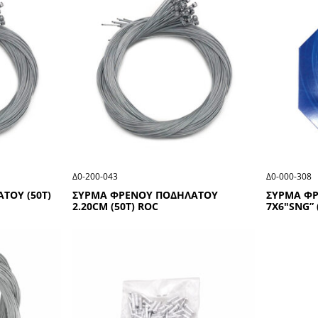
Δ0-200-043
Δ0-000-308
ΤΟΥ (50Τ)
ΣΥΡΜΑ ΦΡΕΝΟΥ ΠΟΔΗΛΑΤΟΥ
ΣΥΡΜΑ Φ
2.20CΜ (50Τ) RΟC
7Χ6″SΝG” 