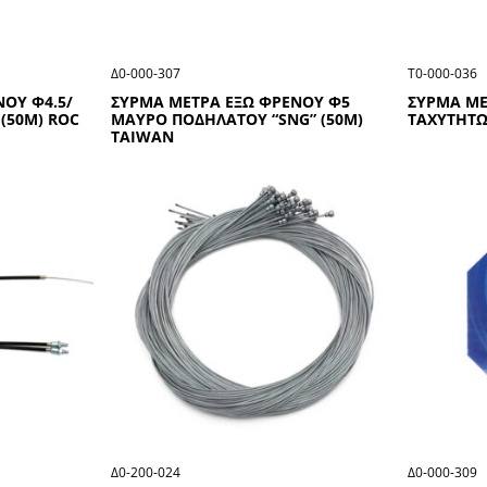
Δ0-000-307
Τ0-000-036
ΟΥ Φ4.5/
ΣΥΡΜΑ ΜΕΤΡΑ ΕΞΩ ΦΡΕΝΟΥ Φ5
ΣΥΡΜΑ ΜΕ
(50Μ) RΟC
ΜΑΥΡΟ ΠΟΔΗΛΑΤΟΥ “SΝG” (50Μ)
ΤΑΧΥΤΗΤΩ
ΤΑΙWΑΝ
Δ0-200-024
Δ0-000-309