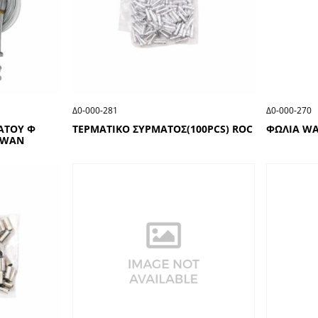
Δ0-000-281
Δ0-000-270
ΑΤΟΥ Φ
ΤΕΡΜΑΤΙΚΟ ΣΥΡΜΑΤΟΣ(100ΡCS) RΟC
ΦΩΛΙΑ W
ΙWΑΝ