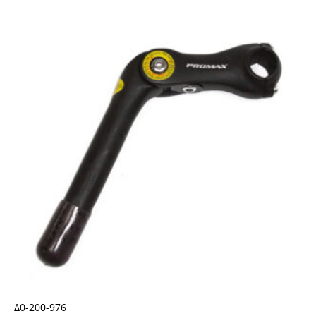
Δ0-200-976