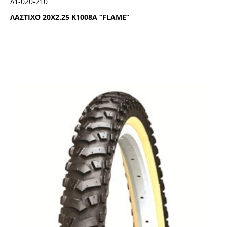
Λ1-020-210
ΛΑΣΤΙΧΟ 20Χ2.25 Κ1008Α “FLΑΜΕ”