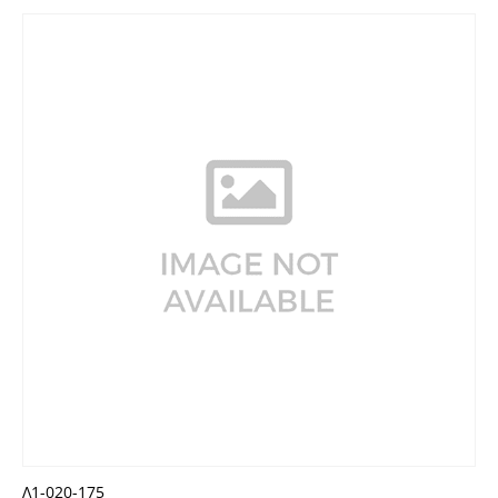
Λ1-020-175