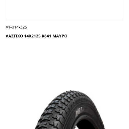
Λ1-014-325
ΛΑΣΤΙΧΟ 14Χ2125 Κ841 ΜΑΥΡΟ