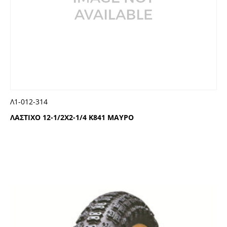
Λ1-012-314
ΛΑΣΤΙΧΟ 12-1/2Χ2-1/4 Κ841 ΜΑΥΡΟ