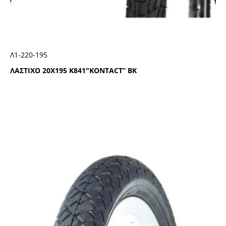
Λ1-220-195
ΛΑΣΤΙΧΟ 20Χ195 Κ841″ΚΟΝΤΑCΤ” ΒΚ