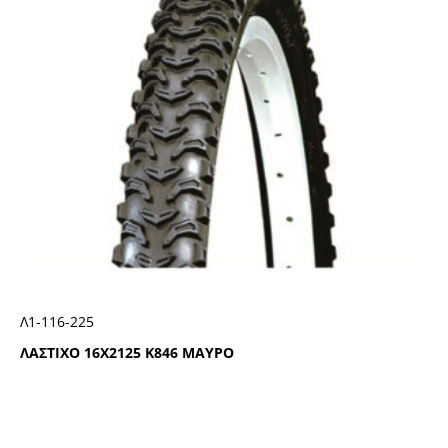
Λ1-116-225
ΛΑΣΤΙΧΟ 16Χ2125 Κ846 ΜΑΥΡΟ