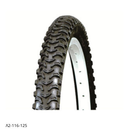
Λ2-116-125