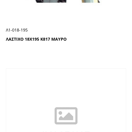
Λ1-018-195
ΛΑΣΤΙΧΟ 18Χ195 Κ817 ΜΑΥΡΟ