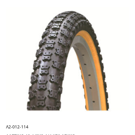
Λ2-012-114