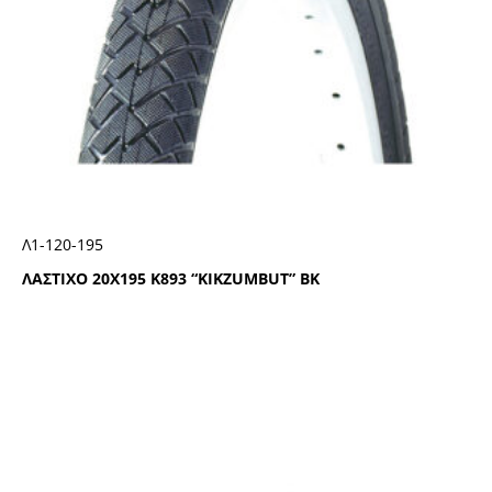
Λ1-120-195
ΛΑΣΤΙΧΟ 20Χ195 Κ893 “ΚΙΚΖUΜΒUΤ” ΒΚ