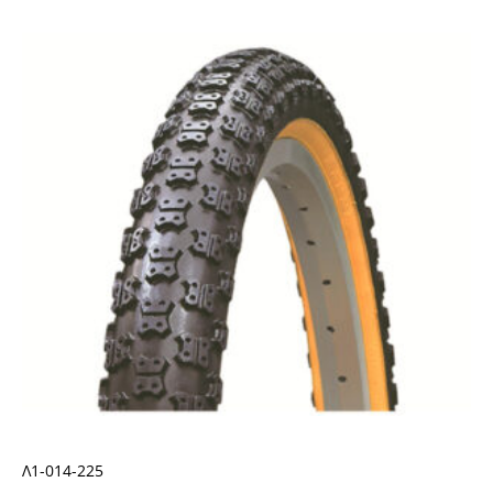
Λ1-014-225