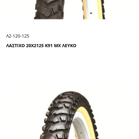
Λ2-120-125
ΛΑΣΤΙΧΟ 20Χ2125 Κ91 ΜΧ ΛΕΥΚΟ