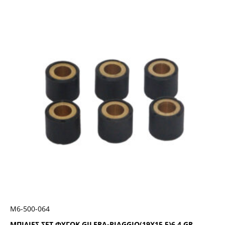
Μ6-500-064
ΜΠΙΛΙΕΣ ΣΕΤ ΦΥΓΟΚ.GILERA-PIAGGIO(19X15,5)6.4 GR.