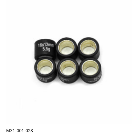
ΜΣ1-001-028