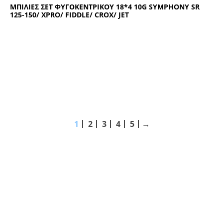
ΜΠΙΛΙΕΣ ΣΕΤ ΦΥΓΟΚΕΝΤΡΙΚΟΥ 18*4 10G SYMPHONY SR
125-150/ XPRO/ FIDDLE/ CROX/ JET
1
2
3
4
5
→
ΑΚΟΛΟΥΘΗΣΤΕ ΜΑΣ