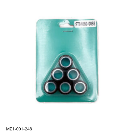
ΜΣ1-001-248