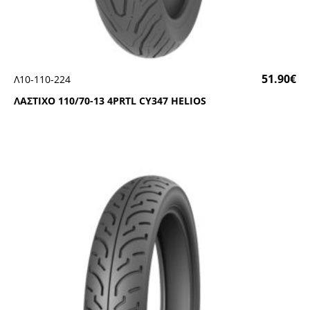
51.90
€
Λ10-110-224
ΛΑΣΤΙΧΟ 110/70-13 4ΡRΤL CΥ347 ΗΕLΙΟS