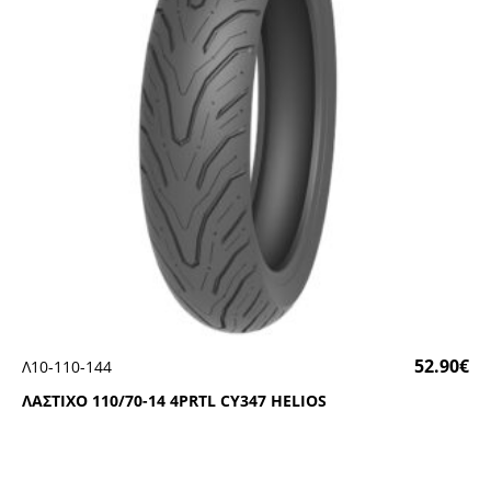
52.90
€
Λ10-110-144
ΛΑΣΤΙΧΟ 110/70-14 4ΡRΤL CΥ347 ΗΕLΙΟS