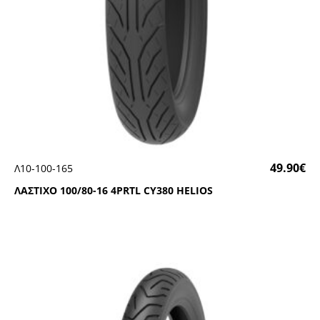
49.90
€
Λ10-100-165
ΛΑΣΤΙΧΟ 100/80-16 4ΡRΤL CΥ380 ΗΕLΙΟS