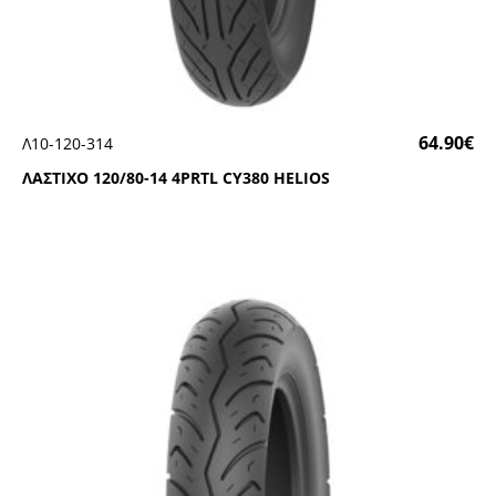
64.90
€
Λ10-120-314
ΛΑΣΤΙΧΟ 120/80-14 4ΡRΤL CΥ380 ΗΕLΙΟS