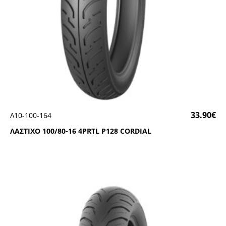
33.90
€
Λ10-100-164
ΛΑΣΤΙΧΟ 100/80-16 4ΡRΤL Ρ128 CΟRDΙΑL