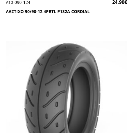
24.90
€
Λ10-090-124
ΛΑΣΤΙΧΟ 90/90-12 4ΡRΤL Ρ132Α CΟRDΙΑL