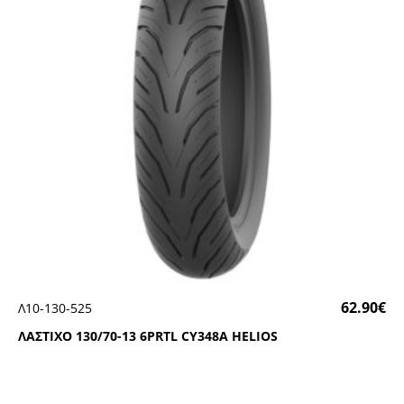
62.90
€
Λ10-130-525
ΛΑΣΤΙΧΟ 130/70-13 6ΡRΤL CΥ348Α ΗΕLΙΟS