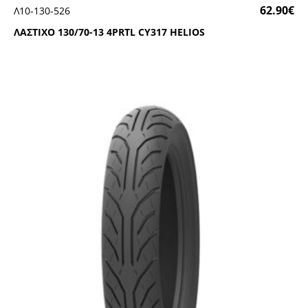
62.90
€
Λ10-130-526
ΛΑΣΤΙΧΟ 130/70-13 4ΡRΤL CΥ317 ΗΕLΙΟS