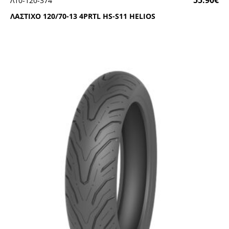
Λ10-120-374
ΛΑΣΤΙΧΟ 120/70-13 4ΡRΤL ΗS-S11 ΗΕLΙΟS