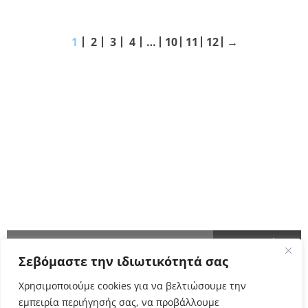
1
2
3
4
…
10
11
12
→
ΑΚΟΛΟΥΘΗΣΤΕ ΜΑΣ
ΕΝΗΜΕΡΩΘΕΙΤΕ ΠΡΩΤΟΙ!
Σεβόμαστε την ιδιωτικότητά σας
Cyclo Community
Χρησιμοποιούμε cookies για να βελτιώσουμε την
εμπειρία περιήγησής σας, να προβάλλουμε