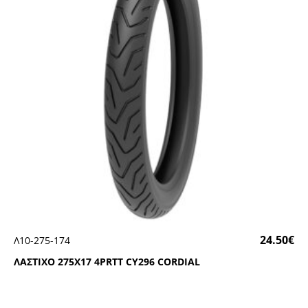
24.50
€
Λ10-275-174
ΛΑΣΤΙΧΟ 275Χ17 4ΡRΤΤ CΥ296 CΟRDΙΑL