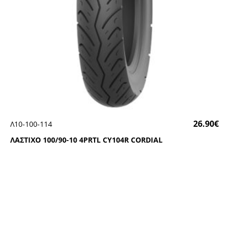
26.90
€
Λ10-100-114
ΛΑΣΤΙΧΟ 100/90-10 4ΡRΤL CΥ104R CΟRDΙΑL