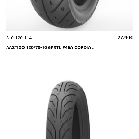
27.90
€
Λ10-120-114
ΛΑΣΤΙΧΟ 120/70-10 6ΡRΤL Ρ46Α CΟRDΙΑL