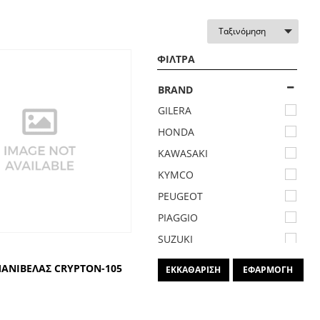
ΦΙΛΤΡΑ
BRAND
GILERA
HONDA
KAWASAKI
KYMCO
PEUGEOT
PIAGGIO
SUZUKI
YAMAHA
ΑΝΙΒΕΛΑΣ CRYPTON-105
ΕΚΚΑΘΑΡΙΣΗ
ΕΦΑΡΜΟΓΗ