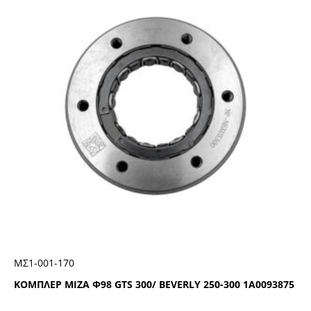
ΜΣ1-001-170
ΚΟΜΠΛΕΡ ΜΙΖΑ Φ98 GTS 300/ BEVERLY 250-300 1Α0093875