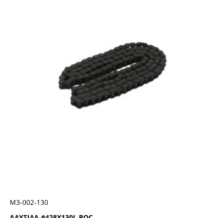
Μ3-002-130
ΑΛΥΣΙΔΑ #428Χ130L ROC