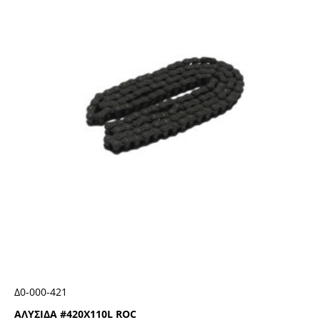
Δ0-000-421
ΑΛΥΣΙΔΑ #420Χ110L ROC