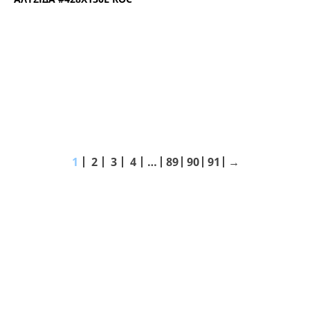
1
2
3
4
…
89
90
91
→
ΑΚΟΛΟΥΘΗΣΤΕ ΜΑΣ