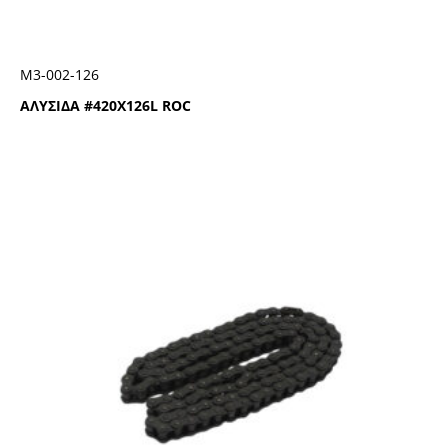
Μ3-002-126
ΑΛΥΣΙΔΑ #420Χ126L ROC