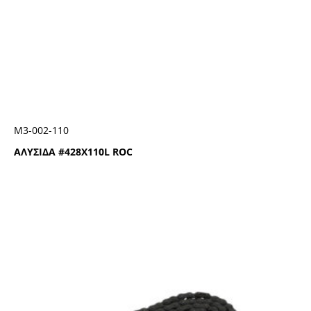
Μ3-002-110
ΑΛΥΣΙΔΑ #428Χ110L ROC