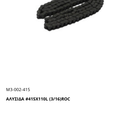
Μ3-002-415
ΑΛΥΣΙΔΑ #415Χ110L (3/16)ROC