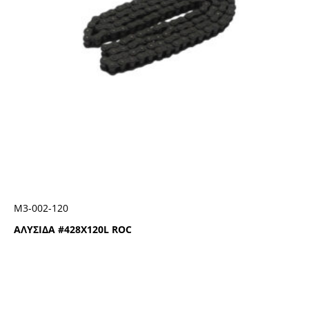
Μ3-002-120
ΑΛΥΣΙΔΑ #428Χ120L ROC