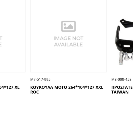
Μ7-517-995
Μ8-000-458
4*127 XL
ΚΟΥΚΟΥΛΑ ΜΟΤΟ 264*104*127 XXL
ΠΡΟΣΤΑΤΕ
ROC
TAIWAN