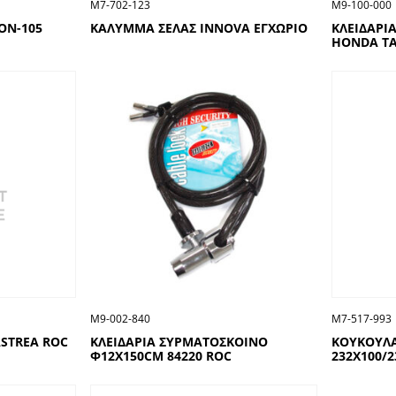
Μ7-702-123
Μ9-100-000
ON-105
ΚΑΛΥΜΜΑ ΣΕΛΑΣ INNOVA ΕΓΧΩΡΙΟ
ΚΛΕΙΔΑΡΙ
HONDA T
Μ9-002-840
Μ7-517-993
ASTREA ROC
ΚΛΕΙΔΑΡΙΑ ΣΥΡΜΑΤΟΣΚΟΙΝΟ
ΚΟΥΚΟΥΛ
Φ12Χ150CM 84220 ROC
232Χ100/2