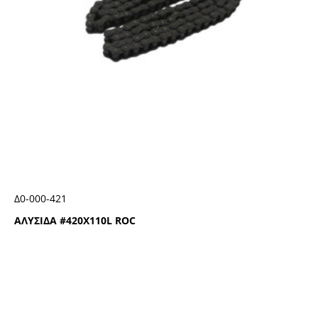
Δ0-000-421
ΑΛΥΣΙΔΑ #420Χ110L ROC