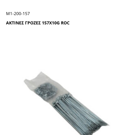
Μ1-200-157
ΑΚΤΙΝΕΣ ΓΡΟΖΕΣ 157Χ10G ROC