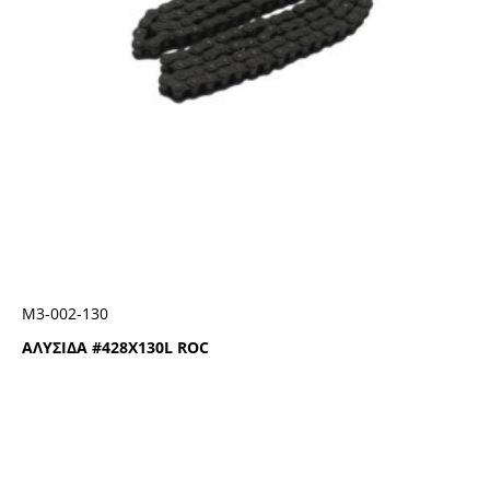
Μ3-002-130
ΑΛΥΣΙΔΑ #428Χ130L ROC