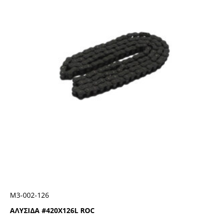
Μ3-002-126
ΑΛΥΣΙΔΑ #420Χ126L ROC