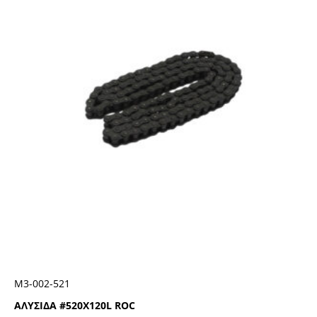
Μ3-002-521
ΑΛΥΣΙΔΑ #520Χ120L ROC