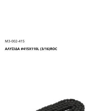
Μ3-002-415
ΑΛΥΣΙΔΑ #415Χ110L (3/16)ROC