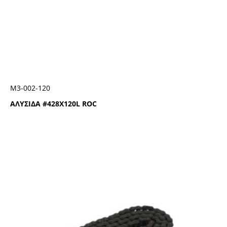
Μ3-002-120
ΑΛΥΣΙΔΑ #428Χ120L ROC