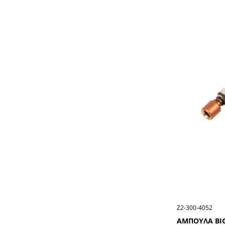
Ζ2-300-4052
ΑΜΠΟΥΛΑ ΒΙG