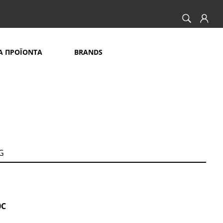
Α ΠΡΟΪΟΝΤΑ
BRANDS
G
0C