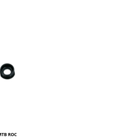
ΜΤΒ RΟC