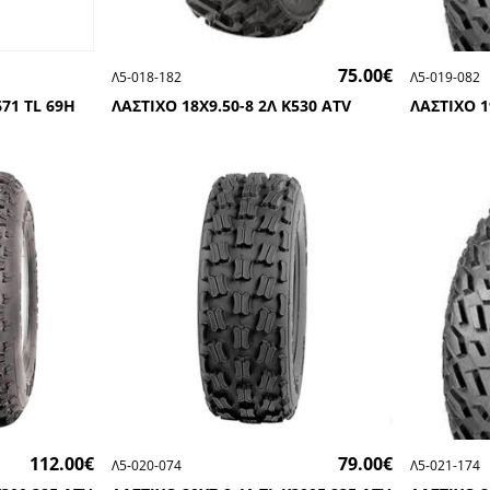
75.00
€
Λ5-018-182
Λ5-019-082
671 TL 69H
ΛΑΣΤΙΧΟ 18Χ9.50-8 2Λ Κ530 ATV
ΛΑΣΤΙΧΟ 1
112.00
€
79.00
€
Λ5-020-074
Λ5-021-174