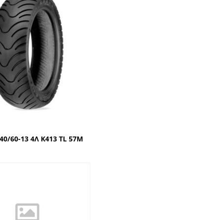
40/60-13 4Λ Κ413 TL 57M