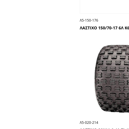
Λ5-150-176
ΛΑΣΤΙΧΟ 150/70-17 6Λ Κ
Λ5-020-214