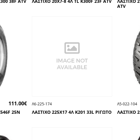
K300 38F ATV
ΛΑΣΤΙΧΟ 20Χ7-8 4Λ TL K300F 23F ATV
ΛΑΣΤΙΧΟ 2
ATV
111.00
€
Λ6-225-174
Λ5-022-104
K546F 25N
ΛΑΣΤΙΧΟ 225Χ17 4Λ Κ201 33L ΡΙΓΩΤΟ
ΛΑΣΤΙΧΟ 2