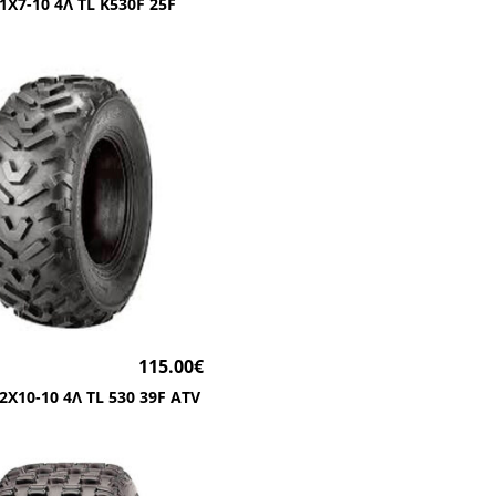
1Χ7-10 4Λ TL K530F 25F
115.00
€
2Χ10-10 4Λ TL 530 39F ATV