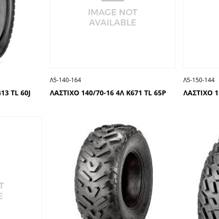
Λ5-140-164
Λ5-150-144
13 TL 60J
ΛΑΣΤΙΧΟ 140/70-16 4Λ Κ671 TL 65P
ΛΑΣΤΙΧΟ 1