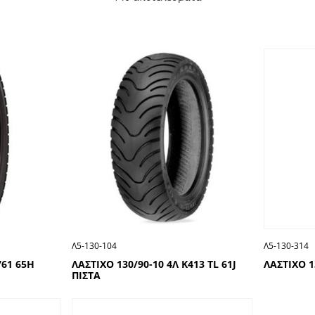
Λ5-130-104
Λ5-130-314
761 65H
ΛΑΣΤΙΧΟ 130/90-10 4Λ Κ413 TL 61J
ΛΑΣΤΙΧΟ 1
ΠΙΣΤΑ