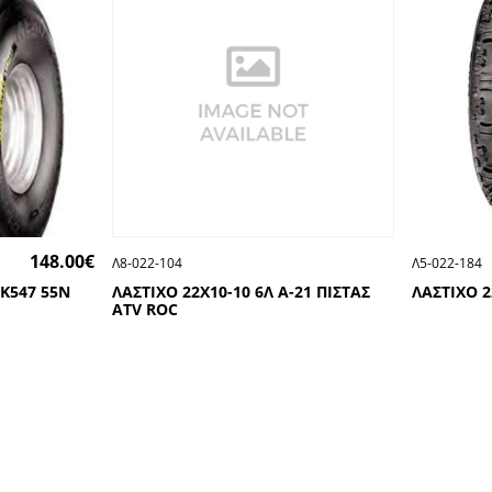
148.00
€
Λ8-022-104
Λ5-022-184
 K547 55N
ΛΑΣΤΙΧΟ 22Χ10-10 6Λ Α-21 ΠΙΣΤΑΣ
ΛΑΣΤΙΧΟ 2
ATV ROC