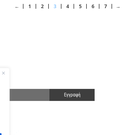
←
1
2
3
4
5
6
7
→
ΑΚΟΛΟΥΘΗΣΤΕ ΜΑΣ
ΕΝΗΜΕΡΩΘΕΙΤΕ ΠΡΩΤΟΙ!
Cyclo Community