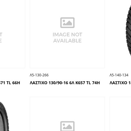
Λ5-130-266
Λ5-140-134
671 TL 66H
ΛΑΣΤΙΧΟ 130/90-16 6Λ Κ657 TL 74H
ΛΑΣΤΙΧΟ 1