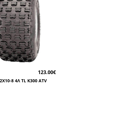
123.00
€
2Χ10-8 4Λ TL K300 ATV