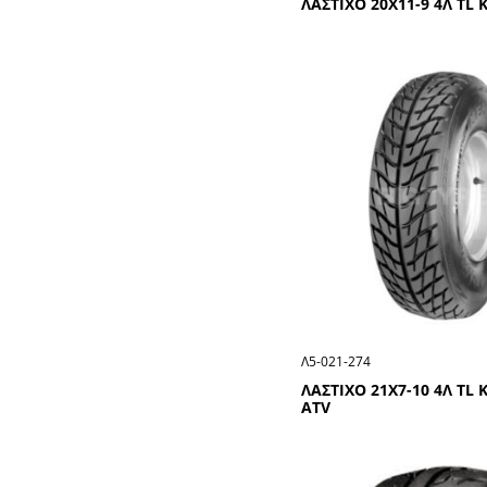
ΛΑΣΤΙΧΟ 20Χ11-9 4Λ TL 
Λ5-021-274
ΛΑΣΤΙΧΟ 21Χ7-10 4Λ TL 
ATV