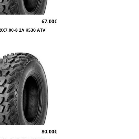
67.00
€
9Χ7.00-8 2Λ Κ530 ATV
80.00
€