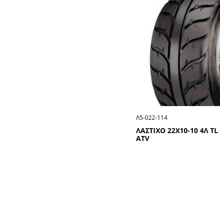
Λ5-022-114
ΛΑΣΤΙΧΟ 22Χ10-10 4Λ TL
ATV