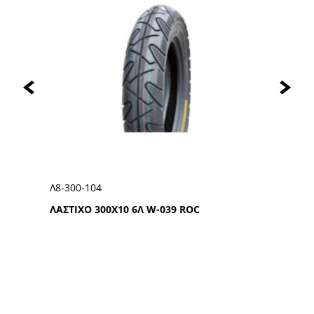
Λ5-130-104
0Χ10 6Λ W-039 ROC
ΛΑΣΤΙΧΟ 130/90