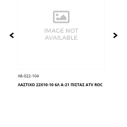
Λ5-275-474
21 ΠΙΣΤΑΣ ATV ROC
ΛΑΣΤΙΧΟ 275Χ17 4Λ Κ6313 5