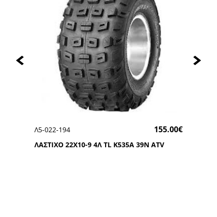
155.00
€
Λ5-022-194
ΛΑΣΤΙΧΟ 22Χ10-9 4Λ TL K535A 39N ATV